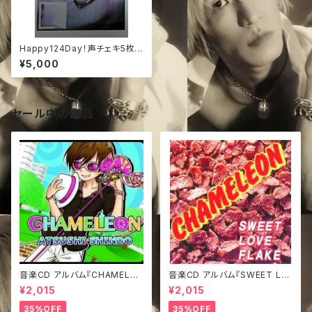
Happy124Day！声チェキ5枚
+１枚
¥5,000
セール中の商品
音楽CD アルバム『CHAMELEO
音楽CD アルバム『SWEET LO
N』
VE FLAKE』
¥2,015
¥2,015
35%OFF
35%OFF