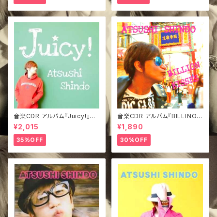
音楽CDR アルバム『Juicy!』み
音楽CDR アルバム『BILLINO K
どジャケVer.
ISSES』TypeA
¥2,015
¥1,890
35%OFF
30%OFF