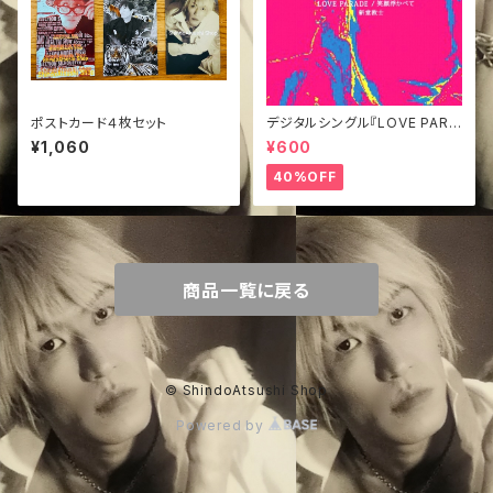
ポストカード４枚セット
デジタルシングル『LOVE PARA
DE』
¥1,060
¥600
40%OFF
商品一覧に戻る
© ShindoAtsushi Shop
Powered by