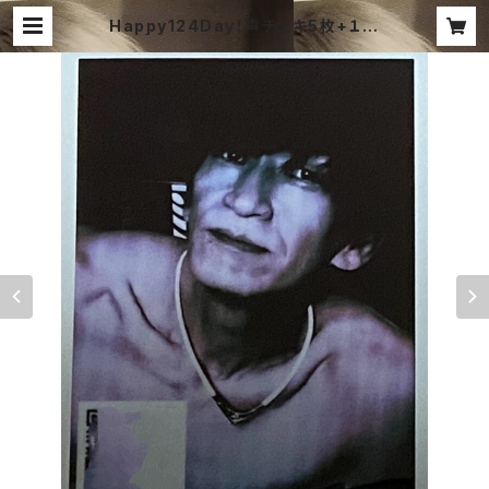
Happy124Day！声チェキ5枚+１枚
| ShindoAtsushi Shop