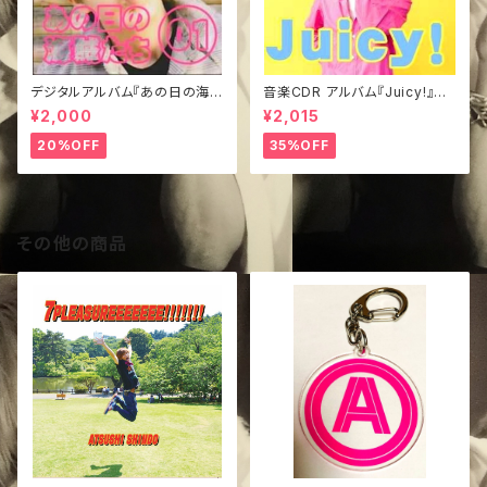
デジタルアルバム『あの日の海賊
音楽CDR アルバム『Juicy!』き
たち①』
ぃジャケVer.
¥2,000
¥2,015
20%OFF
35%OFF
その他の商品