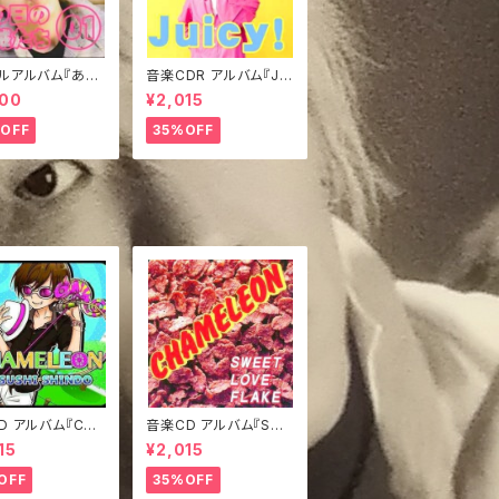
ルアルバム『あの
音楽CDR アルバム『Jui
賊たち①』
cy!』きぃジャケVer.
000
¥2,015
OFF
35%OFF
D アルバム『CHA
音楽CD アルバム『SWE
ON』
ET LOVE FLAKE』
15
¥2,015
OFF
35%OFF