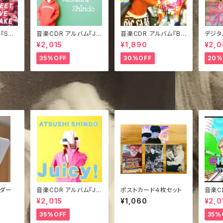
『SWE
音楽CDR アルバム『Jui
音楽CDR アルバム『BIL
デジタ
E』
cy!』みどジャケVer.
LINO KISSES』TypeA
日の海
¥2,015
¥1,890
¥2,
35%OFF
30%OFF
20%
ンダー
音楽CDR アルバム『Jui
ポストカード４枚セット
音楽C
cy!』きぃジャケVer.
MELE
¥2,015
¥1,060
¥2,0
35%OFF
35%