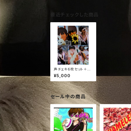
最近チェックした商品
声チェキ６枚セット＋ワ
ン
¥5,000
セール中の商品