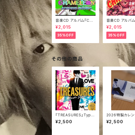
音楽CD アルバム『CHA
音楽CD アルバム
MELEON』
ET LOVE FLAK
¥2,015
¥2,015
35%OFF
35%OFF
その他の商品
『TREASURES』Type
2026特製カレ
B / NEW音源CDR
¥2,500
¥2,500