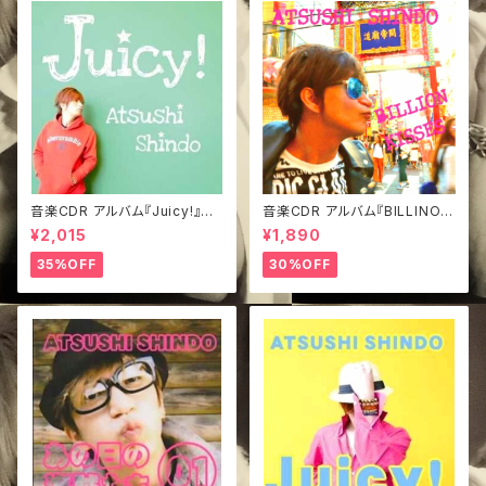
音楽CDR アルバム『Juicy!』み
音楽CDR アルバム『BILLINO K
どジャケVer.
ISSES』TypeA
¥2,015
¥1,890
35%OFF
30%OFF