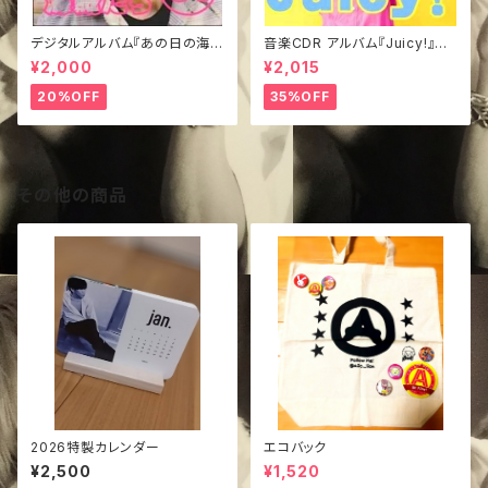
デジタルアルバム『あの日の海賊
音楽CDR アルバム『Juicy!』き
たち①』
ぃジャケVer.
¥2,000
¥2,015
20%OFF
35%OFF
その他の商品
2026特製カレンダー
エコバック
¥2,500
¥1,520