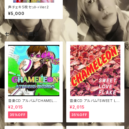
声チェキ５枚セット⭐Ver.2
¥5,000
セール中の商品
音楽CD アルバム『CHAMELEO
音楽CD アルバム『SWEET LO
N』
VE FLAKE』
¥2,015
¥2,015
35%OFF
35%OFF