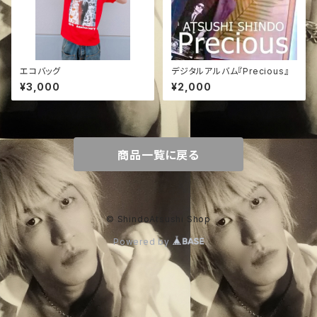
エコバッグ
デジタルアルバム『Precious』
¥3,000
¥2,000
商品一覧に戻る
© ShindoAtsushi Shop
Powered by