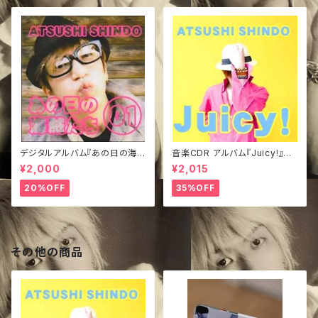
デジタルアルバム『あの日の海賊
音楽CDR アルバム『Juicy!』き
たち①』
ぃジャケVer.
¥2,000
¥2,015
20%OFF
35%OFF
その他の商品