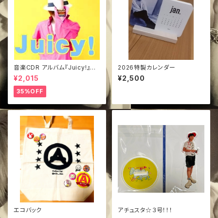
音楽CDR アルバム『Juicy!』き
2026特製カレンダー
ぃジャケVer.
¥2,015
¥2,500
35%OFF
エコバック
アチュスタ☆３号！！！