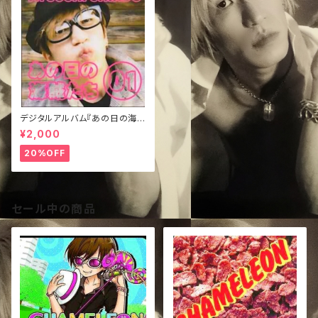
デジタルアルバム『あの日の海賊
たち①』
¥2,000
20%OFF
セール中の商品