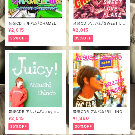
音楽CD アルバム『CHAMELEO
音楽CD アルバム『SWEET LO
N』
VE FLAKE』
¥2,015
¥2,015
35%OFF
35%OFF
音楽CDR アルバム『Juicy!』み
音楽CDR アルバム『BILLINO K
どジャケVer.
ISSES』TypeA
¥2,015
¥1,890
35%OFF
30%OFF