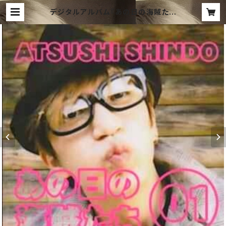
デジタルアルバム『あの日の海賊たち
①』 | ShindoAtsushi Shop