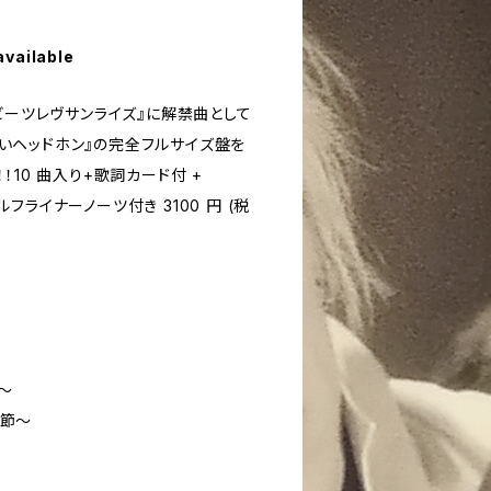
available
ビーツレヴサンライズ』に解禁曲として
『赤いヘッドホン』の完全フルサイズ盤を
！10 曲入り+歌詞カード付 +
ライナーノーツ付き 3100 円 (税
ル～
季節～