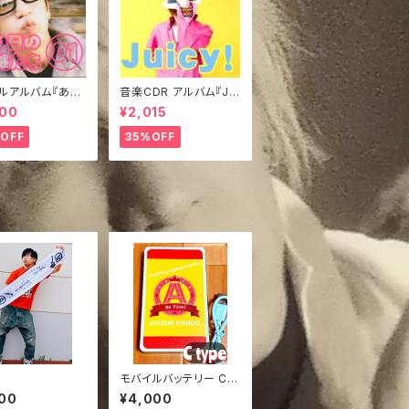
ルアルバム『あの
音楽CDR アルバム『Jui
賊たち①』
cy!』きぃジャケVer.
000
¥2,015
OFF
35%OFF
モバイルバッテリー Cty
pe
00
¥4,000