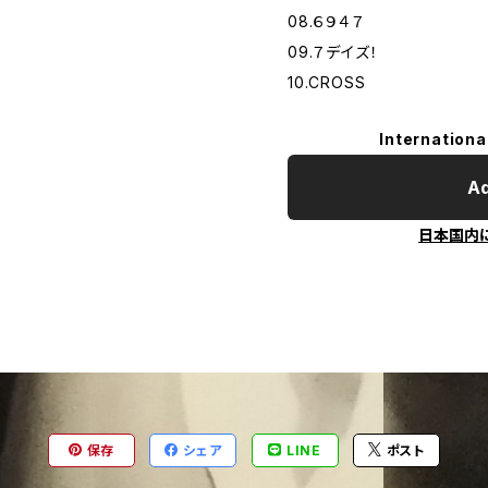
08.６９４７
09.７デイズ！
10.CROSS
Internationa
Ad
日本国内
保存
シェア
LINE
ポスト