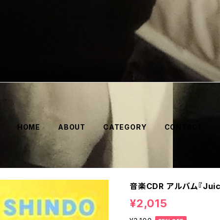
HOME
ABOUT
CATEGORY
CONTACT
音楽CDR アルバム『Juic
¥2,015