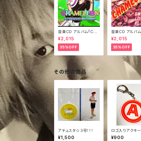
音楽CD アルバム『CHA
音楽CD アルバム
MELEON』
ET LOVE FLAK
¥2,015
¥2,015
35%OFF
35%OFF
その他の商品
アチュスタ☆３号！！！
ロゴ入りアクキー
ド)
¥1,500
¥900