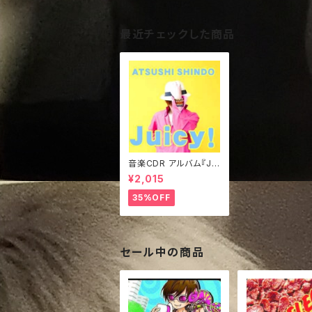
最近チェックした商品
音楽CDR アルバム『Jui
cy!』きぃジャケVer.
¥2,015
35%OFF
セール中の商品