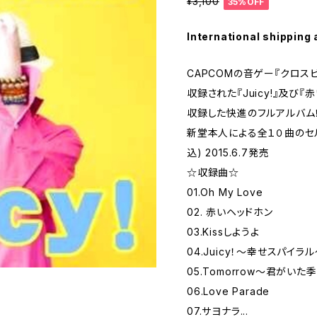
¥3,100
35%OFF
International shipping 
CAPCOMの音ゲー『クロス
収録された『Juicy!』及び
収録した快進のフルアルバム！
新堂本人による全１０曲のセルフ
込) 2015.6.7発売
☆収録曲☆
01.Oh My Love
02. 赤いヘッドホン
03.Kissしようよ
04.Juicy！～幸せスパイラ
05.Tomorrow～君がいた
06.Love Parade
07.サヨナラ...