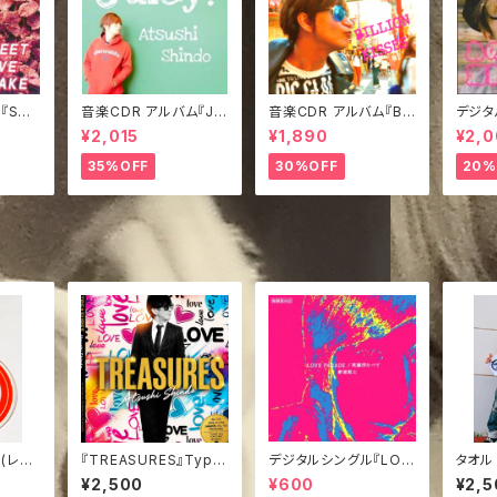
『SWE
音楽CDR アルバム『Jui
音楽CDR アルバム『BIL
デジタ
E』
cy!』みどジャケVer.
LINO KISSES』TypeA
日の海
¥2,015
¥1,890
¥2,
35%OFF
30%OFF
20%
(レッ
『TREASURES』Type
デジタルシングル『LOV
タオル
B / NEW音源CDR
E PARADE』
¥2,500
¥600
¥2,5