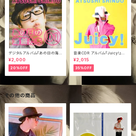
デジタルアルバム『あの日の海賊
音楽CDR アルバム『Juicy!』き
たち①』
ぃジャケVer.
¥2,000
¥2,015
20%OFF
35%OFF
その他の商品