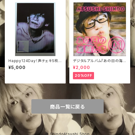
Happy124Day！声チェキ5枚
デジタルアルバム『あの日の海賊
+１枚
たち①』
¥5,000
¥2,000
20%OFF
商品一覧に戻る
© ShindoAtsushi Shop