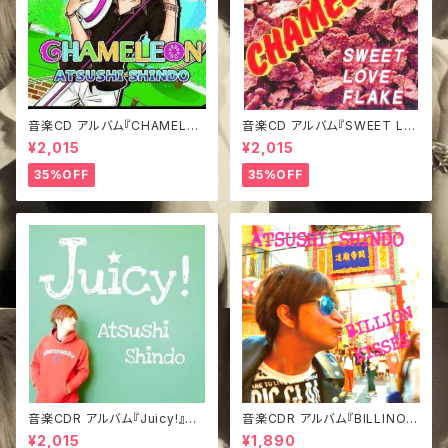
音楽CD アルバム『CHAMELEO
音楽CD アルバム『SWEET LO
N』
VE FLAKE』
¥2,015
¥2,015
35%OFF
35%OFF
音楽CDR アルバム『Juicy!』み
音楽CDR アルバム『BILLINO K
どジャケVer.
ISSES』TypeA
¥2,015
¥1,890