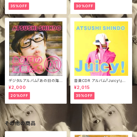
35%OFF
30%OFF
デジタルアルバム『あの日の海賊
音楽CDR アルバム『Juicy!』き
たち①』
ぃジャケVer.
¥2,000
¥2,015
20%OFF
35%OFF
その他の商品