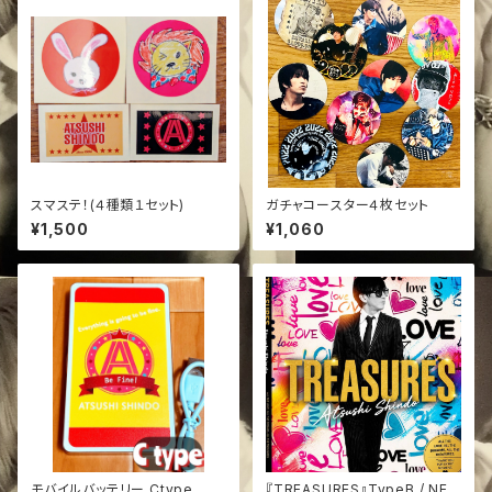
スマステ！(４種類１セット)
ガチャコースター４枚セット
¥1,500
¥1,060
モバイルバッテリー Ctype
『TREASURES』TypeB / NE