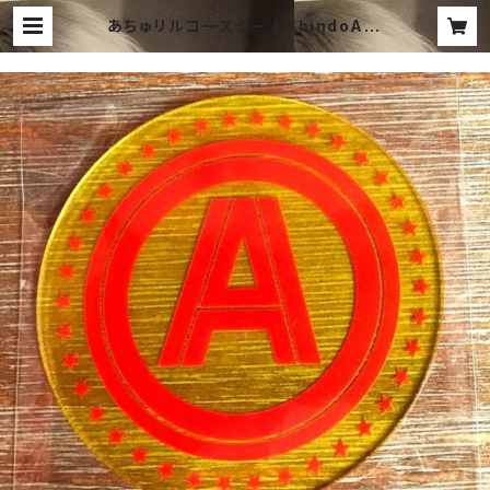
あちゅリルコースター | ShindoAts
ushi Shop