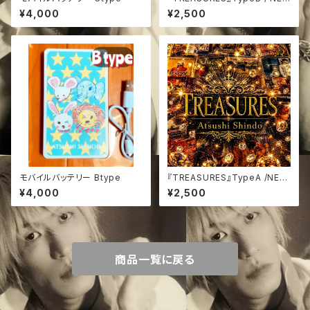
W音源CDR
¥4,000
¥2,500
モバイルバッテリー Btype
『TREASURES』TypeA /NEW
音源CDR
¥4,000
¥2,500
商品一覧に戻る