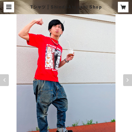
Tシャツ | ShindoAtsushi Shop