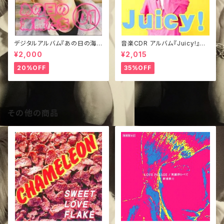
デジタルアルバム『あの日の海賊
音楽CDR アルバム『Juicy!』き
たち①』
ぃジャケVer.
¥2,000
¥2,015
20%OFF
35%OFF
その他の商品