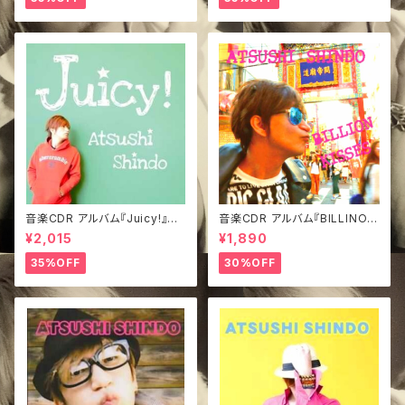
音楽CDR アルバム『Juicy!』み
音楽CDR アルバム『BILLINO K
どジャケVer.
ISSES』TypeA
¥2,015
¥1,890
35%OFF
30%OFF