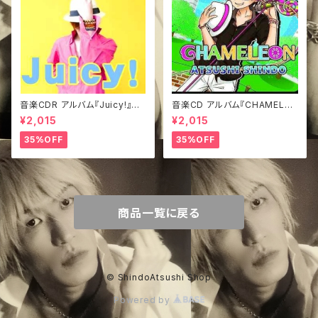
音楽CDR アルバム『Juicy!』き
音楽CD アルバム『CHAMELEO
ぃジャケVer.
N』
¥2,015
¥2,015
35%OFF
35%OFF
商品一覧に戻る
© ShindoAtsushi Shop
Powered by