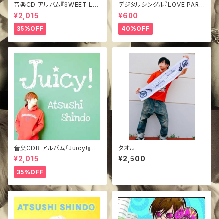
音楽CD アルバム『SWEET LO
デジタルシングル『LOVE PARA
VE FLAKE』
DE』
¥2,015
¥600
35%OFF
40%OFF
音楽CDR アルバム『Juicy!』み
タオル
どジャケVer.
¥2,015
¥2,500
35%OFF