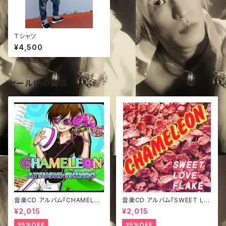
Tシャツ
¥4,500
セール中の商品
音楽CD アルバム『CHAMELEO
音楽CD アルバム『SWEET LO
N』
VE FLAKE』
¥2,015
¥2,015
35%OFF
35%OFF