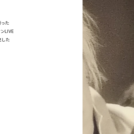
行った
LIVE
売した