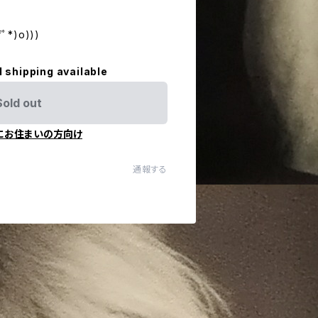
*)o)))
l shipping available
Sold out
にお住まいの方向け
通報する