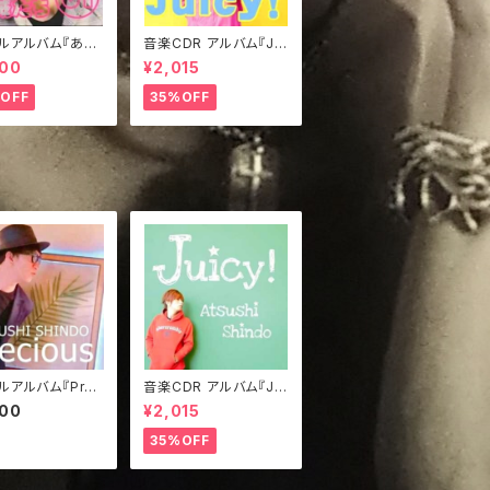
ルアルバム『あの
音楽CDR アルバム『Jui
賊たち①』
cy!』きぃジャケVer.
000
¥2,015
OFF
35%OFF
ルアルバム『Prec
音楽CDR アルバム『Jui
cy!』みどジャケVer.
000
¥2,015
35%OFF