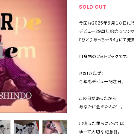
SOLD OUT
今回は2025年５月１８日に
デビュー29周年記念☆ワンマン
『ひとりあっち☆５４』にて発
自身初のフォトブックです。
さぁ！きたぜ！
今年もデビュー記念日。
この日があったから
あなたに会えたんだ…。
出逢えた僕らにとっては
ゆーて大切な記念日。