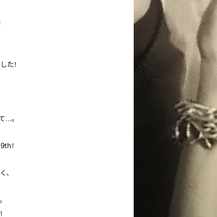
！
した！
て…。
9th！
く、
。
！