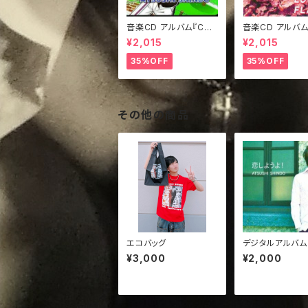
音楽CD アルバム『CHA
音楽CD アルバム
MELEON』
ET LOVE FLAK
¥2,015
¥2,015
35%OFF
35%OFF
その他の商品
エコバッグ
デジタルアルバム
ようよ！』
¥3,000
¥2,000